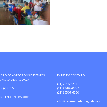
AÇÃO DE AMIGOS DOS ENFERMOS
ENTRE EM CONTATO
A MARIA DE MAGDALA
(21) 2616-2233
t (c) 2016
(21) 98495-0257
(21) 99505-6260
s direitos reservados
info@casamariademagdala.org