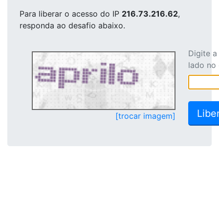
Para liberar o acesso
do IP
216.73.216.62
,
responda ao desafio abaixo.
Digite 
lado no
[trocar imagem]