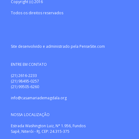
Copyright (c) 2016
Todos os direitos reservados
Site desenvolvido e administrado pela PenseSite.com
ENTRE EM CONTATO
(21) 2616-2233
(21) 98495-0257
(21) 99505-6260
info@casamariademagdala.org
NOSSA LOCALIZAÇÃO
Estrada Washington Luiz, N° 1.956, Fundos
Sapê, Niterói - RJ, CEP: 24.315-375